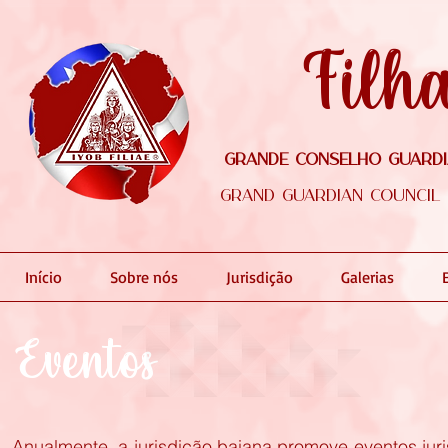
Filh
Grande Conselho Guardiã
Grand Guardian Council o
Início
Sobre nós
Jurisdição
Galerias
Eventos
Anualmente, a jurisdição baiana promove eventos juris