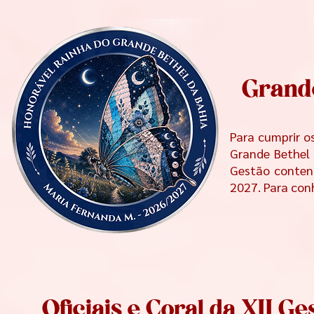
Grande
Para cumprir o
Grande Bethel 
Gestão contend
2027. Para con
Oficiais e Coral da XII G