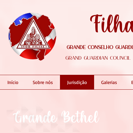
Filh
Grande Conselho Guardiã
Grand Guardian Council o
Início
Sobre nós
Jurisdição
Galerias
Grande Bethel