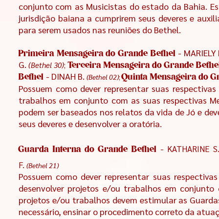
conjunto com as Musicistas do estado da Bahia. Es
jurisdição baiana a cumprirem seus deveres e auxil
para serem usados nas reuniões do Bethel.
- MARIELY
Primeira Mensageira do Grande Bethel
G.
(Bethel 30
)
;
Terceira Mensageira do Grande Bethe
- DINAH B.
(Bethel 02)
;
Bethel
Quinta Mensageira do G
Possuem como dever representar suas respectivas 
trabalhos em conjunto com as suas respectivas Me
podem ser baseados nos relatos da vida de Jó e dev
seus deveres e desenvolver a oratória.
-
KATHARINE S
Guarda Interna do Grande Bethel
F.
(Bethel 21
)
Possuem como dever representar suas respectivas
desenvolver projetos e/ou trabalhos em conjunto
projetos e/ou trabalhos devem estimular as Guardas
necessário, ensinar o procedimento correto da atua