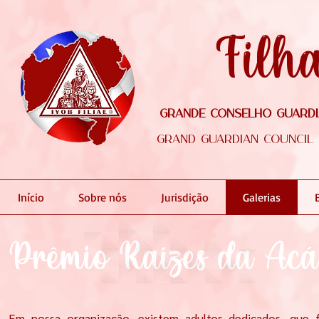
Filh
Grande Conselho Guardiã
Grand Guardian Council o
Início
Sobre nós
Jurisdição
Galerias
Prêmio Raízes da Acá
Em nossa organização, existem adultos dedicados, que f