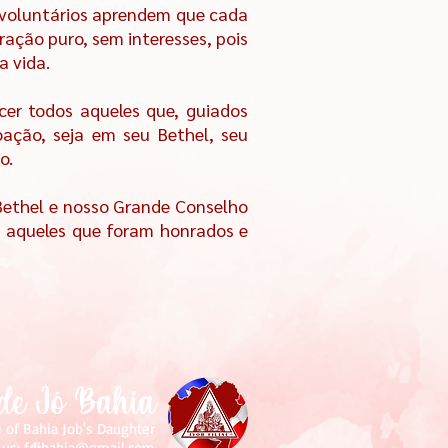
 voluntários aprendem que cada
ração puro, sem interesses, pois
a vida.
cer todos aqueles que, guiados
oação, seja em seu Bethel, seu
o.
Bethel e nosso Grande Conselho
s aqueles que foram honrados e
 de Jó Bahia
e of Bahia Job's Daughter
 us:
fdjbahia@gmail.com