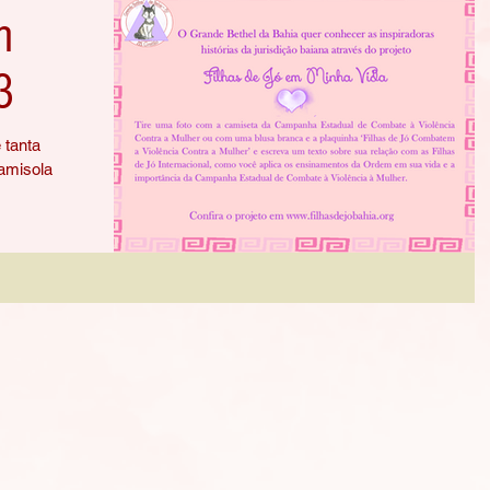
m
3
 tanta
camisola