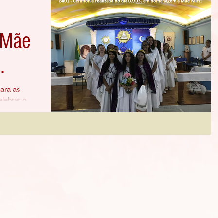
 Mãe
para as
elebrar o
thel T. Wead