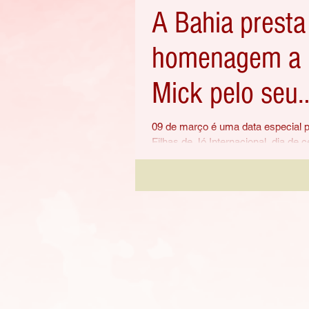
A Bahia presta
homenagem a
Mick pelo seu
aniversário
09 de março é uma data especial 
Filhas de Jó Internacional, dia de c
aniversário da nossa fundadora: E
Mick....