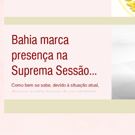
Bahia marca
presença na
Suprema Sessão
Virtual de 2020
Como bem se sabe, devido à situação atual,
diversos eventos tiveram de ser adaptados
para a sua realização. Então, por meio da...